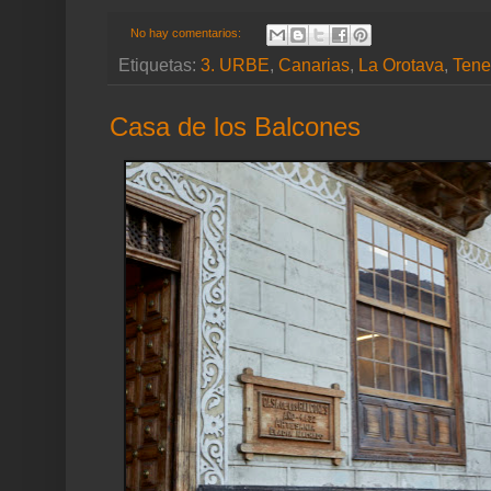
No hay comentarios:
Etiquetas:
3. URBE
,
Canarias
,
La Orotava
,
Tene
Casa de los Balcones