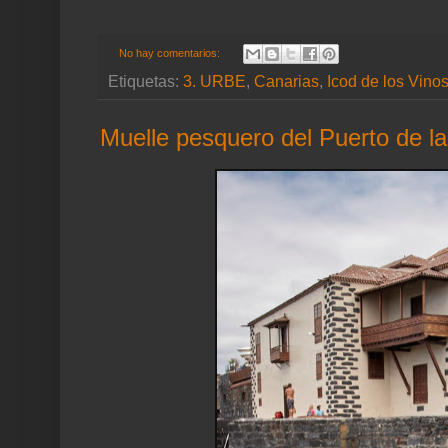
No hay comentarios:
Etiquetas:
3. URBE
,
Canarias
,
Icod de los Vino
Muelle pesquero del Puerto de l