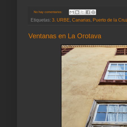
No hay comentarios:
Etiquetas:
3. URBE
,
Canarias
,
Puerto de la Cru
Ventanas en La Orotava