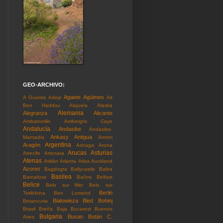
GEO-ARCHIVO:
Agaete
Agüimes
A Guarda
Adeje
Ait
Ben Haddou
Alajuela
Alaska
Alemania
Alegranza
Alicante
Ambatomillo
Ambergris Caye
Andalucía
Andasibe
Andasibe-
Ankasy
Antigua
Mantadia
Antrim
Argentina
Aragón
Arinaga
Arona
Arucas
Asturias
Arrecife
Artenara
Atenas
Atitlán
Atlanta
Atlas
Auckland
Azores
Bagdogra
Ballycastle
Baltra
Basilea
Barnafoss
Baños
Belfast
Belice
Belo sur Mer
Belo sur
Berlin
Tsiribihina
Ben Lomond
Bialowieza
Bled
Bohinj
Betancuria
Brasil
Breña Baja
Bucarest
Buenos
Bulgaria
Busan
Bután
C.
Aires