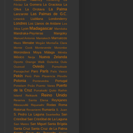
La Gomera
La Graciosa
La
Féclaz
La Palma
Oliva
La Orotava
Las Palmas de G.C.
Lanzarote
Liubliana
Londonderry
Limerick
Londres
Los Llanos de Aridane
Los
Madagascar
Lyon
Silos
Mandaka
Mandraka-Peyrieras
Mangoky
Marruecos
Manuel Antonio
Marrakech
Menabe
Mazo
Mogán
Montaña Clara
Monte Cook
Monteverde
Morombe
Morondava
Moya
Málaga
Mérida
Nueva Zelanda
México
Nerja
Oporto
Orange Walk
Oulanka
Oulu
Oviedo
Ouzoud
Pamukkale
París
Paro
Panajachel
País Vasco
Pekín
Perú
Pirin
Plasencia
Plovdiv
Polonia
Portugal
Pontevedra
Puerto
Potsdam
Poás
Puerto Varas
de la Cruz
Punakaiki
Quito
Rathin
Reino Unido
Island
Reikiavik
Reykjanes
Reserva Santa Elena
Rodas
Roma
Ribeauvillé
Riquewihr
Rotorua
Rumanía
Rovaniemi
S. Juan
S. Pedro La Laguna
San
Saariselka
Cristóbal
San Cristóbal de La Laguna
San Miguel
Santa Brígida
San Mateo
Santa Cruz
Santa Cruz de La Palma