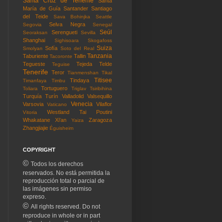
Santa Cruz de Tenerife
Santa
María de Guía
Santander
Santiago
del Teide
Sava Bohinjka
Seattle
Selva Negra
Segovia
Senegal
Seúl
Serengueti
Seoraksan
Sevilla
Shanghai
Sighisoara
Skogafoss
Suiza
Sofía
Smolyan
Soto del Real
Tanzania
Taburiente
Tallin
Tacoronte
Tegueste
Tejeda
Telde
Teguise
Tenerife
Teror
Tianmenshan
Tikal
Titisee
Tindaya
Timanfaya
Timbu
Tortuguero
Toliara
Triglav
Tsiribihina
Turquía
Turín
Valladolid
Valsequillo
Venecia
Varsovia
Vilaflor
Vaticano
Westland Tai Poutini
Vitoria
Whakatane
Xi'an
Zaragoza
Yaiza
Zhangjiajie
Éguisheim
COPYRIGHT
©
Todos los derechos
reservados. No está permitida la
reproducción total o parcial de
las imágenes sin permiso
expreso.
©
All rights reserved. Do not
reproduce in whole or in part