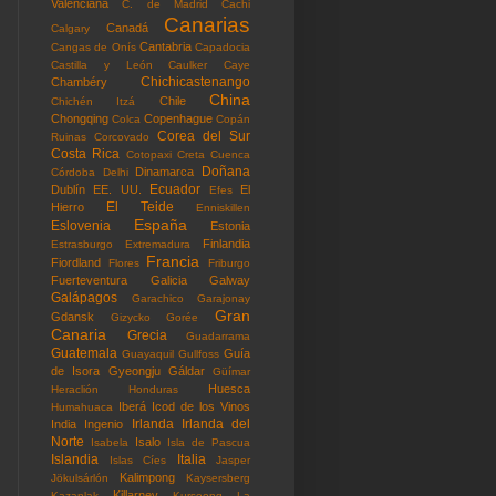
Valenciana
C. de Madrid
Cachi
Canarias
Canadá
Calgary
Cantabria
Cangas de Onís
Capadocia
Castilla y León
Caulker Caye
Chichicastenango
Chambéry
China
Chile
Chichén Itzá
Chongqing
Copenhague
Colca
Copán
Corea del Sur
Ruinas
Corcovado
Costa Rica
Cotopaxi
Creta
Cuenca
Doñana
Dinamarca
Córdoba
Delhi
Ecuador
Dublín
EE. UU.
El
Efes
El Teide
Hierro
Enniskillen
España
Eslovenia
Estonia
Finlandia
Estrasburgo
Extremadura
Francia
Fiordland
Flores
Friburgo
Fuerteventura
Galicia
Galway
Galápagos
Garachico
Garajonay
Gran
Gdansk
Gizycko
Gorée
Canaria
Grecia
Guadarrama
Guatemala
Guía
Guayaquil
Gullfoss
de Isora
Gyeongju
Gáldar
Güímar
Huesca
Heraclión
Honduras
Iberá
Icod de los Vinos
Humahuaca
Irlanda
Irlanda del
India
Ingenio
Norte
Isalo
Isabela
Isla de Pascua
Islandia
Italia
Islas Cíes
Jasper
Kalimpong
Jökulsárlón
Kaysersberg
Killarney
Kazanlak
Kurseong
La