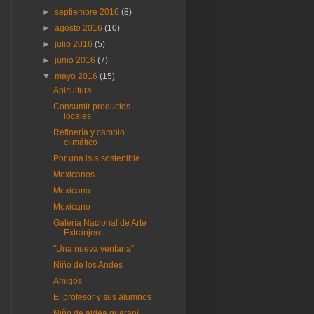
►
septiembre 2016
(8)
►
agosto 2016
(10)
►
julio 2016
(5)
►
junio 2016
(7)
▼
mayo 2016
(15)
Apicultura
Consumir productos
locales
Refinería y cambio
climático
Por una isla sostenible
Mexicanos
Mexicana
Mexicano
Galería Nacional de Arte
Extranjero
"Una nueva ventana"
Niño de los Andes
Amigos
El profesor y sus alumnos
Niño de aldea guaraní