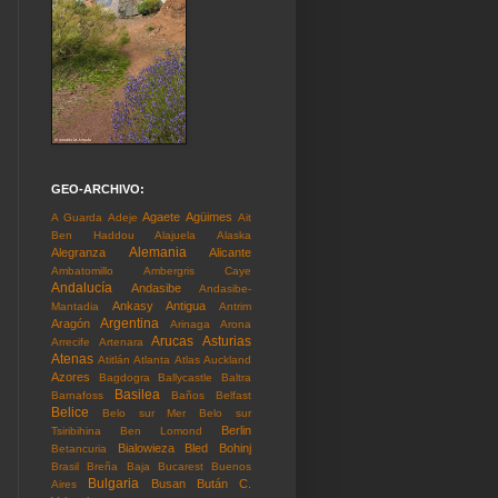
GEO-ARCHIVO:
Agaete
Agüimes
A Guarda
Adeje
Ait
Ben Haddou
Alajuela
Alaska
Alemania
Alegranza
Alicante
Ambatomillo
Ambergris Caye
Andalucía
Andasibe
Andasibe-
Ankasy
Antigua
Mantadia
Antrim
Argentina
Aragón
Arinaga
Arona
Arucas
Asturias
Arrecife
Artenara
Atenas
Atitlán
Atlanta
Atlas
Auckland
Azores
Bagdogra
Ballycastle
Baltra
Basilea
Barnafoss
Baños
Belfast
Belice
Belo sur Mer
Belo sur
Berlin
Tsiribihina
Ben Lomond
Bialowieza
Bled
Bohinj
Betancuria
Brasil
Breña Baja
Bucarest
Buenos
Bulgaria
Busan
Bután
C.
Aires