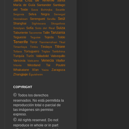
Santa Cruz de Tenerife
Santa
María de Guía
Santander
Santiago
del Teide
Sava Bohinjka
Seattle
Selva Negra
Segovia
Senegal
Seúl
Serengueti
Seoraksan
Sevilla
Shanghai
Sighisoara
Skogafoss
Suiza
Sofía
Smolyan
Soto del Real
Tanzania
Taburiente
Tallin
Tacoronte
Tegueste
Tejeda
Telde
Teguise
Tenerife
Teror
Tianmenshan
Tikal
Titisee
Tindaya
Timanfaya
Timbu
Tortuguero
Toliara
Triglav
Tsiribihina
Turquía
Turín
Valladolid
Valsequillo
Venecia
Varsovia
Vilaflor
Vaticano
Westland Tai Poutini
Vitoria
Whakatane
Xi'an
Zaragoza
Yaiza
Zhangjiajie
Éguisheim
COPYRIGHT
©
Todos los derechos
reservados. No está permitida la
reproducción total o parcial de
las imágenes sin permiso
expreso.
©
All rights reserved. Do not
reproduce in whole or in part