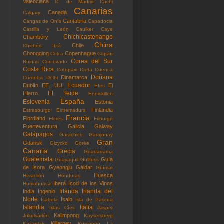
Valenciana
C. de Madrid
Cachi
Canarias
Canadá
Calgary
Cantabria
Cangas de Onís
Capadocia
Castilla y León
Caulker Caye
Chichicastenango
Chambéry
China
Chile
Chichén Itzá
Chongqing
Copenhague
Colca
Copán
Corea del Sur
Ruinas
Corcovado
Costa Rica
Cotopaxi
Creta
Cuenca
Doñana
Dinamarca
Córdoba
Delhi
Ecuador
Dublín
EE. UU.
El
Efes
El Teide
Hierro
Enniskillen
España
Eslovenia
Estonia
Finlandia
Estrasburgo
Extremadura
Francia
Fiordland
Flores
Friburgo
Fuerteventura
Galicia
Galway
Galápagos
Garachico
Garajonay
Gran
Gdansk
Gizycko
Gorée
Canaria
Grecia
Guadarrama
Guatemala
Guía
Guayaquil
Gullfoss
de Isora
Gyeongju
Gáldar
Güímar
Huesca
Heraclión
Honduras
Iberá
Icod de los Vinos
Humahuaca
Irlanda
Irlanda del
India
Ingenio
Norte
Isalo
Isabela
Isla de Pascua
Islandia
Italia
Islas Cíes
Jasper
Kalimpong
Jökulsárlón
Kaysersberg
Killarney
Kazanlak
Kurseong
La