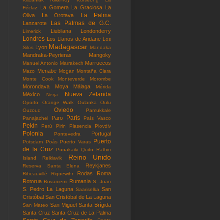
La Gomera
La Graciosa
La
Féclaz
La Palma
Oliva
La Orotava
Las Palmas de G.C.
Lanzarote
Liubliana
Londonderry
Limerick
Londres
Los Llanos de Aridane
Los
Madagascar
Lyon
Silos
Mandaka
Mandraka-Peyrieras
Mangoky
Marruecos
Manuel Antonio
Marrakech
Menabe
Mazo
Mogán
Montaña Clara
Monte Cook
Monteverde
Morombe
Morondava
Moya
Málaga
Mérida
Nueva Zelanda
México
Nerja
Oporto
Orange Walk
Oulanka
Oulu
Oviedo
Ouzoud
Pamukkale
París
Paro
Panajachel
País Vasco
Pekín
Perú
Pirin
Plasencia
Plovdiv
Polonia
Portugal
Pontevedra
Puerto
Potsdam
Poás
Puerto Varas
de la Cruz
Punakaiki
Quito
Rathin
Reino Unido
Island
Reikiavik
Reykjanes
Reserva Santa Elena
Rodas
Roma
Ribeauvillé
Riquewihr
Rotorua
Rumanía
Rovaniemi
S. Juan
S. Pedro La Laguna
San
Saariselka
Cristóbal
San Cristóbal de La Laguna
San Miguel
Santa Brígida
San Mateo
Santa Cruz
Santa Cruz de La Palma