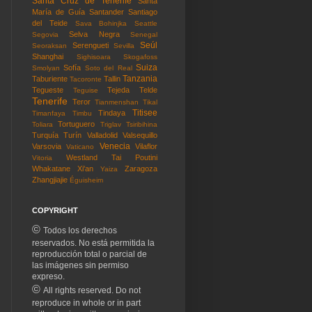
Santa Cruz de Tenerife
Santa
María de Guía
Santander
Santiago
del Teide
Sava Bohinjka
Seattle
Selva Negra
Segovia
Senegal
Seúl
Serengueti
Seoraksan
Sevilla
Shanghai
Sighisoara
Skogafoss
Suiza
Sofía
Smolyan
Soto del Real
Tanzania
Taburiente
Tallin
Tacoronte
Tegueste
Tejeda
Telde
Teguise
Tenerife
Teror
Tianmenshan
Tikal
Titisee
Tindaya
Timanfaya
Timbu
Tortuguero
Toliara
Triglav
Tsiribihina
Turquía
Turín
Valladolid
Valsequillo
Venecia
Varsovia
Vilaflor
Vaticano
Westland Tai Poutini
Vitoria
Whakatane
Xi'an
Zaragoza
Yaiza
Zhangjiajie
Éguisheim
COPYRIGHT
©
Todos los derechos
reservados. No está permitida la
reproducción total o parcial de
las imágenes sin permiso
expreso.
©
All rights reserved. Do not
reproduce in whole or in part