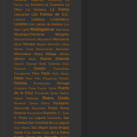
La Gomera
La Graciosa
La
Féclaz
La Palma
Oliva
La Orotava
Las Palmas de G.C.
Lanzarote
Liubliana
Londonderry
Limerick
Londres
Los Llanos de Aridane
Los
Madagascar
Lyon
Silos
Mandaka
Mandraka-Peyrieras
Mangoky
Marruecos
Manuel Antonio
Marrakech
Menabe
Mazo
Mogán
Montaña Clara
Monte Cook
Monteverde
Morombe
Morondava
Moya
Málaga
Mérida
Nueva Zelanda
México
Nerja
Oporto
Orange Walk
Oulanka
Oulu
Oviedo
Ouzoud
Pamukkale
París
Paro
Panajachel
País Vasco
Pekín
Perú
Pirin
Plasencia
Plovdiv
Polonia
Portugal
Pontevedra
Puerto
Potsdam
Poás
Puerto Varas
de la Cruz
Punakaiki
Quito
Rathin
Reino Unido
Island
Reikiavik
Reykjanes
Reserva Santa Elena
Rodas
Roma
Ribeauvillé
Riquewihr
Rotorua
Rumanía
Rovaniemi
S. Juan
S. Pedro La Laguna
San
Saariselka
Cristóbal
San Cristóbal de La Laguna
San Miguel
Santa Brígida
San Mateo
Santa Cruz
Santa Cruz de La Palma