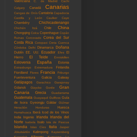
Valenciana
C. de Madrid
Cachi
Canarias
Canadá
Calgary
Cantabria
Cangas de Onís
Capadocia
Castilla y León
Caulker Caye
Chichicastenango
Chambéry
China
Chile
Chichén Itzá
Chongqing
Copenhague
Colca
Copán
Corea del Sur
Ruinas
Corcovado
Costa Rica
Cotopaxi
Creta
Cuenca
Doñana
Dinamarca
Córdoba
Delhi
Ecuador
Dublín
EE. UU.
El
Efes
El Teide
Hierro
Enniskillen
España
Eslovenia
Estonia
Finlandia
Estrasburgo
Extremadura
Francia
Fiordland
Flores
Friburgo
Fuerteventura
Galicia
Galway
Galápagos
Garachico
Garajonay
Gran
Gdansk
Gizycko
Gorée
Canaria
Grecia
Guadarrama
Guatemala
Guía
Guayaquil
Gullfoss
de Isora
Gyeongju
Gáldar
Güímar
Huesca
Heraclión
Honduras
Iberá
Icod de los Vinos
Humahuaca
Irlanda
Irlanda del
India
Ingenio
Norte
Isalo
Isabela
Isla de Pascua
Islandia
Italia
Islas Cíes
Jasper
Kalimpong
Jökulsárlón
Kaysersberg
Killarney
Kazanlak
Kurseong
La