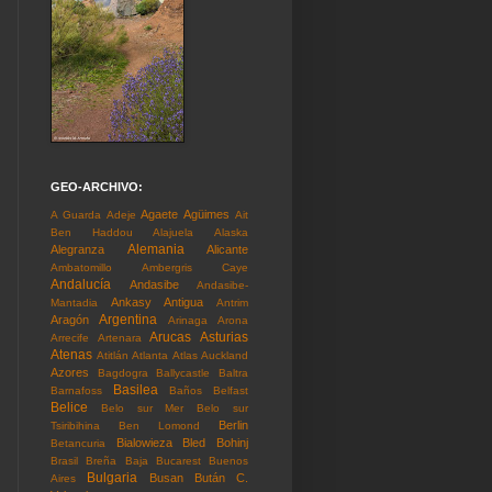
GEO-ARCHIVO:
Agaete
Agüimes
A Guarda
Adeje
Ait
Ben Haddou
Alajuela
Alaska
Alemania
Alegranza
Alicante
Ambatomillo
Ambergris Caye
Andalucía
Andasibe
Andasibe-
Ankasy
Antigua
Mantadia
Antrim
Argentina
Aragón
Arinaga
Arona
Arucas
Asturias
Arrecife
Artenara
Atenas
Atitlán
Atlanta
Atlas
Auckland
Azores
Bagdogra
Ballycastle
Baltra
Basilea
Barnafoss
Baños
Belfast
Belice
Belo sur Mer
Belo sur
Berlin
Tsiribihina
Ben Lomond
Bialowieza
Bled
Bohinj
Betancuria
Brasil
Breña Baja
Bucarest
Buenos
Bulgaria
Busan
Bután
C.
Aires