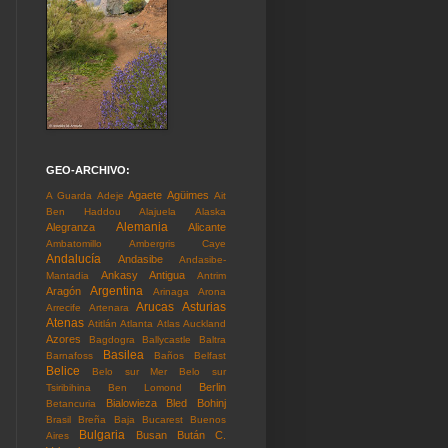
GEO-ARCHIVO:
Agaete
Agüimes
A Guarda
Adeje
Ait
Ben Haddou
Alajuela
Alaska
Alemania
Alegranza
Alicante
Ambatomillo
Ambergris Caye
Andalucía
Andasibe
Andasibe-
Ankasy
Antigua
Mantadia
Antrim
Argentina
Aragón
Arinaga
Arona
Arucas
Asturias
Arrecife
Artenara
Atenas
Atitlán
Atlanta
Atlas
Auckland
Azores
Bagdogra
Ballycastle
Baltra
Basilea
Barnafoss
Baños
Belfast
Belice
Belo sur Mer
Belo sur
Berlin
Tsiribihina
Ben Lomond
Bialowieza
Bled
Bohinj
Betancuria
Brasil
Breña Baja
Bucarest
Buenos
Bulgaria
Busan
Bután
C.
Aires