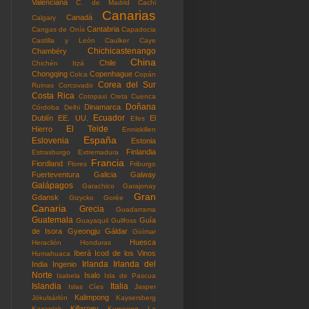
Valenciana
C. de Madrid
Cachi
Canarias
Canadá
Calgary
Cantabria
Cangas de Onís
Capadocia
Castilla y León
Caulker Caye
Chichicastenango
Chambéry
China
Chile
Chichén Itzá
Chongqing
Copenhague
Colca
Copán
Corea del Sur
Ruinas
Corcovado
Costa Rica
Cotopaxi
Creta
Cuenca
Doñana
Dinamarca
Córdoba
Delhi
Ecuador
Dublín
EE. UU.
El
Efes
El Teide
Hierro
Enniskillen
España
Eslovenia
Estonia
Finlandia
Estrasburgo
Extremadura
Francia
Fiordland
Flores
Friburgo
Fuerteventura
Galicia
Galway
Galápagos
Garachico
Garajonay
Gran
Gdansk
Gizycko
Gorée
Canaria
Grecia
Guadarrama
Guatemala
Guía
Guayaquil
Gullfoss
de Isora
Gyeongju
Gáldar
Güímar
Huesca
Heraclión
Honduras
Iberá
Icod de los Vinos
Humahuaca
Irlanda
Irlanda del
India
Ingenio
Norte
Isalo
Isabela
Isla de Pascua
Islandia
Italia
Islas Cíes
Jasper
Kalimpong
Jökulsárlón
Kaysersberg
Killarney
Kazanlak
Kurseong
La