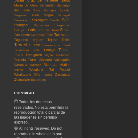
Santa Cruz de Tenerife
Santa
María de Guía
Santander
Santiago
del Teide
Sava Bohinjka
Seattle
Selva Negra
Segovia
Senegal
Seúl
Serengueti
Seoraksan
Sevilla
Shanghai
Sighisoara
Skogafoss
Suiza
Sofía
Smolyan
Soto del Real
Tanzania
Taburiente
Tallin
Tacoronte
Tegueste
Tejeda
Telde
Teguise
Tenerife
Teror
Tianmenshan
Tikal
Titisee
Tindaya
Timanfaya
Timbu
Tortuguero
Toliara
Triglav
Tsiribihina
Turquía
Turín
Valladolid
Valsequillo
Venecia
Varsovia
Vilaflor
Vaticano
Westland Tai Poutini
Vitoria
Whakatane
Xi'an
Zaragoza
Yaiza
Zhangjiajie
Éguisheim
COPYRIGHT
©
Todos los derechos
reservados. No está permitida la
reproducción total o parcial de
las imágenes sin permiso
expreso.
©
All rights reserved. Do not
reproduce in whole or in part