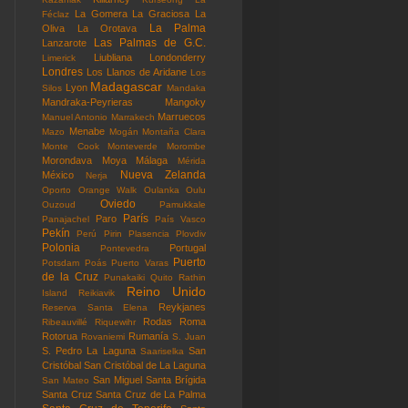
La Gomera
La Graciosa
La
Féclaz
La Palma
Oliva
La Orotava
Las Palmas de G.C.
Lanzarote
Liubliana
Londonderry
Limerick
Londres
Los Llanos de Aridane
Los
Madagascar
Lyon
Silos
Mandaka
Mandraka-Peyrieras
Mangoky
Marruecos
Manuel Antonio
Marrakech
Menabe
Mazo
Mogán
Montaña Clara
Monte Cook
Monteverde
Morombe
Morondava
Moya
Málaga
Mérida
Nueva Zelanda
México
Nerja
Oporto
Orange Walk
Oulanka
Oulu
Oviedo
Ouzoud
Pamukkale
París
Paro
Panajachel
País Vasco
Pekín
Perú
Pirin
Plasencia
Plovdiv
Polonia
Portugal
Pontevedra
Puerto
Potsdam
Poás
Puerto Varas
de la Cruz
Punakaiki
Quito
Rathin
Reino Unido
Island
Reikiavik
Reykjanes
Reserva Santa Elena
Rodas
Roma
Ribeauvillé
Riquewihr
Rotorua
Rumanía
Rovaniemi
S. Juan
S. Pedro La Laguna
San
Saariselka
Cristóbal
San Cristóbal de La Laguna
San Miguel
Santa Brígida
San Mateo
Santa Cruz
Santa Cruz de La Palma