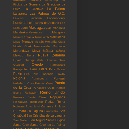
La Gomera
La Graciosa
La
Féclaz
La Palma
Oliva
La Orotava
Las Palmas de G.C.
Lanzarote
Liubliana
Londonderry
Limerick
Londres
Los Llanos de Aridane
Los
Madagascar
Lyon
Silos
Mandaka
Mandraka-Peyrieras
Mangoky
Marruecos
Manuel Antonio
Marrakech
Menabe
Mazo
Mogán
Montaña Clara
Monte Cook
Monteverde
Morombe
Morondava
Moya
Málaga
Mérida
Nueva Zelanda
México
Nerja
Oporto
Orange Walk
Oulanka
Oulu
Oviedo
Ouzoud
Pamukkale
París
Paro
Panajachel
País Vasco
Pekín
Perú
Pirin
Plasencia
Plovdiv
Polonia
Portugal
Pontevedra
Puerto
Potsdam
Poás
Puerto Varas
de la Cruz
Punakaiki
Quito
Rathin
Reino Unido
Island
Reikiavik
Reykjanes
Reserva Santa Elena
Rodas
Roma
Ribeauvillé
Riquewihr
Rotorua
Rumanía
Rovaniemi
S. Juan
S. Pedro La Laguna
San
Saariselka
Cristóbal
San Cristóbal de La Laguna
San Miguel
Santa Brígida
San Mateo
Santa Cruz
Santa Cruz de La Palma