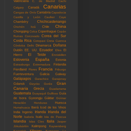
Valenciana
C. de Madrid
Cachi
Canarias
Canadá
Calgary
Cantabria
Cangas de Onís
Capadocia
Castilla y León
Caulker Caye
Chichicastenango
Chambéry
China
Chile
Chichén Itzá
Chongqing
Copenhague
Colca
Copán
Corea del Sur
Ruinas
Corcovado
Costa Rica
Cotopaxi
Creta
Cuenca
Doñana
Dinamarca
Córdoba
Delhi
Ecuador
Dublín
EE. UU.
El
Efes
El Teide
Hierro
Enniskillen
España
Eslovenia
Estonia
Finlandia
Estrasburgo
Extremadura
Francia
Fiordland
Flores
Friburgo
Fuerteventura
Galicia
Galway
Galápagos
Garachico
Garajonay
Gran
Gdansk
Gizycko
Gorée
Canaria
Grecia
Guadarrama
Guatemala
Guía
Guayaquil
Gullfoss
de Isora
Gyeongju
Gáldar
Güímar
Huesca
Heraclión
Honduras
Iberá
Icod de los Vinos
Humahuaca
Irlanda
Irlanda del
India
Ingenio
Norte
Isalo
Isabela
Isla de Pascua
Islandia
Italia
Islas Cíes
Jasper
Kalimpong
Jökulsárlón
Kaysersberg
Killarney
Kazanlak
Kurseong
La