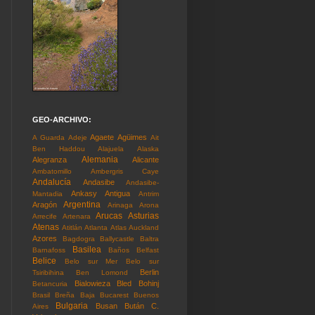
GEO-ARCHIVO:
Agaete
Agüimes
A Guarda
Adeje
Ait
Ben Haddou
Alajuela
Alaska
Alemania
Alegranza
Alicante
Ambatomillo
Ambergris Caye
Andalucía
Andasibe
Andasibe-
Ankasy
Antigua
Mantadia
Antrim
Argentina
Aragón
Arinaga
Arona
Arucas
Asturias
Arrecife
Artenara
Atenas
Atitlán
Atlanta
Atlas
Auckland
Azores
Bagdogra
Ballycastle
Baltra
Basilea
Barnafoss
Baños
Belfast
Belice
Belo sur Mer
Belo sur
Berlin
Tsiribihina
Ben Lomond
Bialowieza
Bled
Bohinj
Betancuria
Brasil
Breña Baja
Bucarest
Buenos
Bulgaria
Busan
Bután
C.
Aires