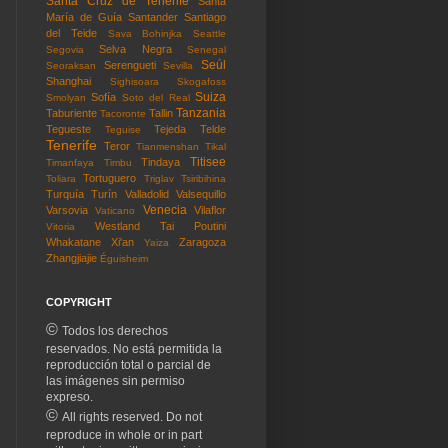
Santa Cruz de Tenerife
Santa
María de Guía
Santander
Santiago
del Teide
Sava Bohinjka
Seattle
Selva Negra
Segovia
Senegal
Seúl
Serengueti
Seoraksan
Sevilla
Shanghai
Sighisoara
Skogafoss
Suiza
Sofía
Smolyan
Soto del Real
Tanzania
Taburiente
Tallin
Tacoronte
Tegueste
Tejeda
Telde
Teguise
Tenerife
Teror
Tianmenshan
Tikal
Titisee
Tindaya
Timanfaya
Timbu
Tortuguero
Toliara
Triglav
Tsiribihina
Turquía
Turín
Valladolid
Valsequillo
Venecia
Varsovia
Vilaflor
Vaticano
Westland Tai Poutini
Vitoria
Whakatane
Xi'an
Zaragoza
Yaiza
Zhangjiajie
Éguisheim
COPYRIGHT
©
Todos los derechos
reservados. No está permitida la
reproducción total o parcial de
las imágenes sin permiso
expreso.
©
All rights reserved. Do not
reproduce in whole or in part