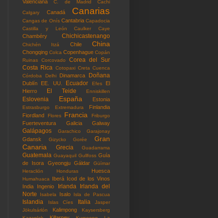
Valenciana
C. de Madrid
Cachi
Canarias
Canadá
Calgary
Cantabria
Cangas de Onís
Capadocia
Castilla y León
Caulker Caye
Chichicastenango
Chambéry
China
Chile
Chichén Itzá
Chongqing
Copenhague
Colca
Copán
Corea del Sur
Ruinas
Corcovado
Costa Rica
Cotopaxi
Creta
Cuenca
Doñana
Dinamarca
Córdoba
Delhi
Ecuador
Dublín
EE. UU.
El
Efes
El Teide
Hierro
Enniskillen
España
Eslovenia
Estonia
Finlandia
Estrasburgo
Extremadura
Francia
Fiordland
Flores
Friburgo
Fuerteventura
Galicia
Galway
Galápagos
Garachico
Garajonay
Gran
Gdansk
Gizycko
Gorée
Canaria
Grecia
Guadarrama
Guatemala
Guía
Guayaquil
Gullfoss
de Isora
Gyeongju
Gáldar
Güímar
Huesca
Heraclión
Honduras
Iberá
Icod de los Vinos
Humahuaca
Irlanda
Irlanda del
India
Ingenio
Norte
Isalo
Isabela
Isla de Pascua
Islandia
Italia
Islas Cíes
Jasper
Kalimpong
Jökulsárlón
Kaysersberg
Killarney
Kazanlak
Kurseong
La