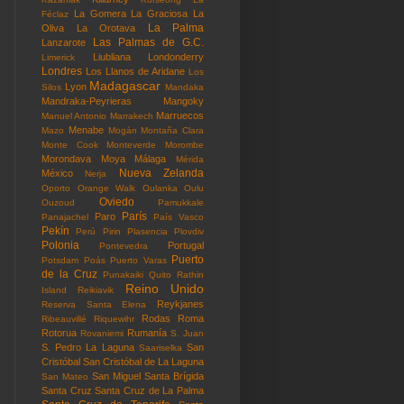
La Gomera
La Graciosa
La
Féclaz
La Palma
Oliva
La Orotava
Las Palmas de G.C.
Lanzarote
Liubliana
Londonderry
Limerick
Londres
Los Llanos de Aridane
Los
Madagascar
Lyon
Silos
Mandaka
Mandraka-Peyrieras
Mangoky
Marruecos
Manuel Antonio
Marrakech
Menabe
Mazo
Mogán
Montaña Clara
Monte Cook
Monteverde
Morombe
Morondava
Moya
Málaga
Mérida
Nueva Zelanda
México
Nerja
Oporto
Orange Walk
Oulanka
Oulu
Oviedo
Ouzoud
Pamukkale
París
Paro
Panajachel
País Vasco
Pekín
Perú
Pirin
Plasencia
Plovdiv
Polonia
Portugal
Pontevedra
Puerto
Potsdam
Poás
Puerto Varas
de la Cruz
Punakaiki
Quito
Rathin
Reino Unido
Island
Reikiavik
Reykjanes
Reserva Santa Elena
Rodas
Roma
Ribeauvillé
Riquewihr
Rotorua
Rumanía
Rovaniemi
S. Juan
S. Pedro La Laguna
San
Saariselka
Cristóbal
San Cristóbal de La Laguna
San Miguel
Santa Brígida
San Mateo
Santa Cruz
Santa Cruz de La Palma