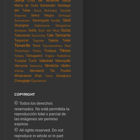
Santa Cruz de Tenerife
Santa
María de Guía
Santander
Santiago
del Teide
Sava Bohinjka
Seattle
Selva Negra
Segovia
Senegal
Seúl
Serengueti
Seoraksan
Sevilla
Shanghai
Sighisoara
Skogafoss
Suiza
Sofía
Smolyan
Soto del Real
Tanzania
Taburiente
Tallin
Tacoronte
Tegueste
Tejeda
Telde
Teguise
Tenerife
Teror
Tianmenshan
Tikal
Titisee
Tindaya
Timanfaya
Timbu
Tortuguero
Toliara
Triglav
Tsiribihina
Turquía
Turín
Valladolid
Valsequillo
Venecia
Varsovia
Vilaflor
Vaticano
Westland Tai Poutini
Vitoria
Whakatane
Xi'an
Zaragoza
Yaiza
Zhangjiajie
Éguisheim
COPYRIGHT
©
Todos los derechos
reservados. No está permitida la
reproducción total o parcial de
las imágenes sin permiso
expreso.
©
All rights reserved. Do not
reproduce in whole or in part