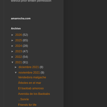
without prior written permission
amarrocha.com
Archivo
►
2026
(52)
►
2025
(65)
►
2024
(28)
►
2023
(47)
►
2022
(54)
▼
2021
(91)
►
diciembre 2021
(8)
▼
noviembre 2021
(9)
Vendedora malgache
Árboles en el mar
El baobab amoroso
Avenida de los Baobabs
...Sonríe
Friends for life