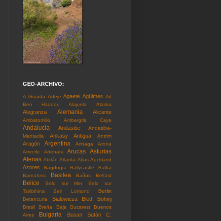
GEO-ARCHIVO:
Agaete
Agüimes
A Guarda
Adeje
Ait
Ben Haddou
Alajuela
Alaska
Alemania
Alegranza
Alicante
Ambatomillo
Ambergris Caye
Andalucía
Andasibe
Andasibe-
Ankasy
Antigua
Mantadia
Antrim
Argentina
Aragón
Arinaga
Arona
Arucas
Asturias
Arrecife
Artenara
Atenas
Atitlán
Atlanta
Atlas
Auckland
Azores
Bagdogra
Ballycastle
Baltra
Basilea
Barnafoss
Baños
Belfast
Belice
Belo sur Mer
Belo sur
Berlin
Tsiribihina
Ben Lomond
Bialowieza
Bled
Bohinj
Betancuria
Brasil
Breña Baja
Bucarest
Buenos
Bulgaria
Busan
Bután
C.
Aires