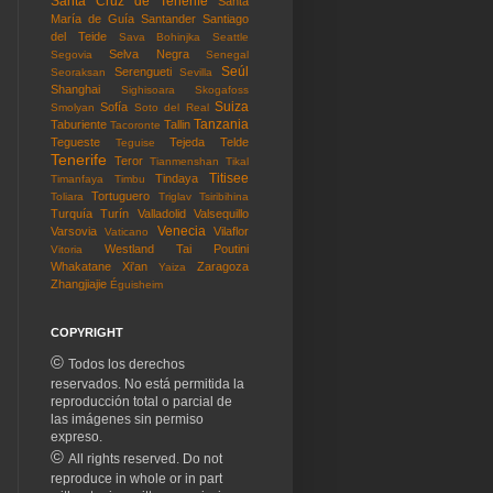
Santa Cruz de Tenerife
Santa
María de Guía
Santander
Santiago
del Teide
Sava Bohinjka
Seattle
Selva Negra
Segovia
Senegal
Seúl
Serengueti
Seoraksan
Sevilla
Shanghai
Sighisoara
Skogafoss
Suiza
Sofía
Smolyan
Soto del Real
Tanzania
Taburiente
Tallin
Tacoronte
Tegueste
Tejeda
Telde
Teguise
Tenerife
Teror
Tianmenshan
Tikal
Titisee
Tindaya
Timanfaya
Timbu
Tortuguero
Toliara
Triglav
Tsiribihina
Turquía
Turín
Valladolid
Valsequillo
Venecia
Varsovia
Vilaflor
Vaticano
Westland Tai Poutini
Vitoria
Whakatane
Xi'an
Zaragoza
Yaiza
Zhangjiajie
Éguisheim
COPYRIGHT
©
Todos los derechos
reservados. No está permitida la
reproducción total o parcial de
las imágenes sin permiso
expreso.
©
All rights reserved. Do not
reproduce in whole or in part