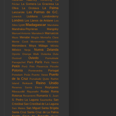
La Gomera
La Graciosa
La
Féclaz
La Palma
Oliva
La Orotava
Las Palmas de G.C.
Lanzarote
Liubliana
Londonderry
Limerick
Londres
Los Llanos de Aridane
Los
Madagascar
Lyon
Silos
Mandaka
Mandraka-Peyrieras
Mangoky
Marruecos
Manuel Antonio
Marrakech
Menabe
Mazo
Mogán
Montaña Clara
Monte Cook
Monteverde
Morombe
Morondava
Moya
Málaga
Mérida
Nueva Zelanda
México
Nerja
Oporto
Orange Walk
Oulanka
Oulu
Oviedo
Ouzoud
Pamukkale
París
Paro
Panajachel
País Vasco
Pekín
Perú
Pirin
Plasencia
Plovdiv
Polonia
Portugal
Pontevedra
Puerto
Potsdam
Poás
Puerto Varas
de la Cruz
Punakaiki
Quito
Rathin
Reino Unido
Island
Reikiavik
Reykjanes
Reserva Santa Elena
Rodas
Roma
Ribeauvillé
Riquewihr
Rotorua
Rumanía
Rovaniemi
S. Juan
S. Pedro La Laguna
San
Saariselka
Cristóbal
San Cristóbal de La Laguna
San Miguel
Santa Brígida
San Mateo
Santa Cruz
Santa Cruz de La Palma