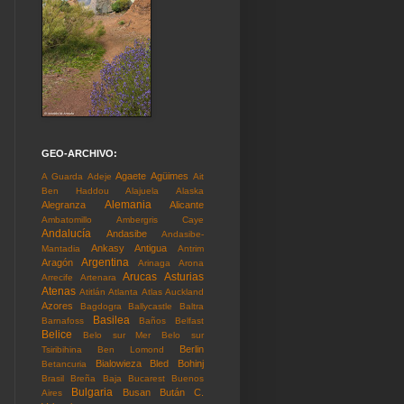
GEO-ARCHIVO:
Agaete
Agüimes
A Guarda
Adeje
Ait
Ben Haddou
Alajuela
Alaska
Alemania
Alegranza
Alicante
Ambatomillo
Ambergris Caye
Andalucía
Andasibe
Andasibe-
Ankasy
Antigua
Mantadia
Antrim
Argentina
Aragón
Arinaga
Arona
Arucas
Asturias
Arrecife
Artenara
Atenas
Atitlán
Atlanta
Atlas
Auckland
Azores
Bagdogra
Ballycastle
Baltra
Basilea
Barnafoss
Baños
Belfast
Belice
Belo sur Mer
Belo sur
Berlin
Tsiribihina
Ben Lomond
Bialowieza
Bled
Bohinj
Betancuria
Brasil
Breña Baja
Bucarest
Buenos
Bulgaria
Busan
Bután
C.
Aires