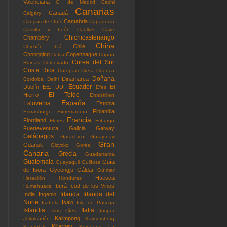
Valenciana
C. de Madrid
Cachi
Canarias
Canadá
Calgary
Cantabria
Cangas de Onís
Capadocia
Castilla y León
Caulker Caye
Chichicastenango
Chambéry
China
Chile
Chichén Itzá
Chongqing
Copenhague
Colca
Copán
Corea del Sur
Ruinas
Corcovado
Costa Rica
Cotopaxi
Creta
Cuenca
Doñana
Dinamarca
Córdoba
Delhi
Ecuador
Dublín
EE. UU.
El
Efes
El Teide
Hierro
Enniskillen
España
Eslovenia
Estonia
Finlandia
Estrasburgo
Extremadura
Francia
Fiordland
Flores
Friburgo
Fuerteventura
Galicia
Galway
Galápagos
Garachico
Garajonay
Gran
Gdansk
Gizycko
Gorée
Canaria
Grecia
Guadarrama
Guatemala
Guía
Guayaquil
Gullfoss
de Isora
Gyeongju
Gáldar
Güímar
Huesca
Heraclión
Honduras
Iberá
Icod de los Vinos
Humahuaca
Irlanda
Irlanda del
India
Ingenio
Norte
Isalo
Isabela
Isla de Pascua
Islandia
Italia
Islas Cíes
Jasper
Kalimpong
Jökulsárlón
Kaysersberg
Killarney
Kazanlak
Kurseong
La