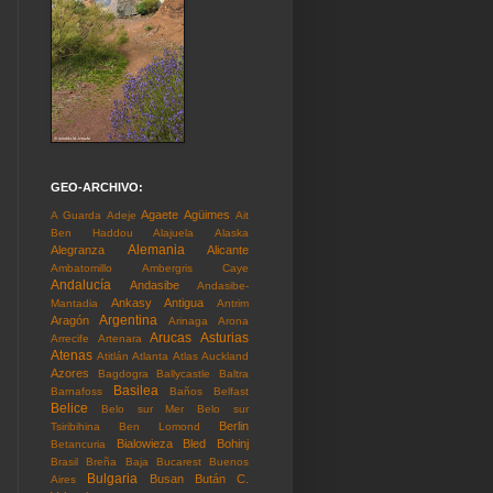
GEO-ARCHIVO:
Agaete
Agüimes
A Guarda
Adeje
Ait
Ben Haddou
Alajuela
Alaska
Alemania
Alegranza
Alicante
Ambatomillo
Ambergris Caye
Andalucía
Andasibe
Andasibe-
Ankasy
Antigua
Mantadia
Antrim
Argentina
Aragón
Arinaga
Arona
Arucas
Asturias
Arrecife
Artenara
Atenas
Atitlán
Atlanta
Atlas
Auckland
Azores
Bagdogra
Ballycastle
Baltra
Basilea
Barnafoss
Baños
Belfast
Belice
Belo sur Mer
Belo sur
Berlin
Tsiribihina
Ben Lomond
Bialowieza
Bled
Bohinj
Betancuria
Brasil
Breña Baja
Bucarest
Buenos
Bulgaria
Busan
Bután
C.
Aires