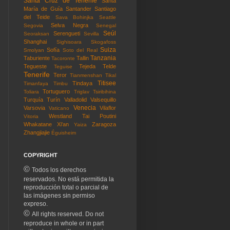
Santa Cruz de Tenerife
Santa
María de Guía
Santander
Santiago
del Teide
Sava Bohinjka
Seattle
Selva Negra
Segovia
Senegal
Seúl
Serengueti
Seoraksan
Sevilla
Shanghai
Sighisoara
Skogafoss
Suiza
Sofía
Smolyan
Soto del Real
Tanzania
Taburiente
Tallin
Tacoronte
Tegueste
Tejeda
Telde
Teguise
Tenerife
Teror
Tianmenshan
Tikal
Titisee
Tindaya
Timanfaya
Timbu
Tortuguero
Toliara
Triglav
Tsiribihina
Turquía
Turín
Valladolid
Valsequillo
Venecia
Varsovia
Vilaflor
Vaticano
Westland Tai Poutini
Vitoria
Whakatane
Xi'an
Zaragoza
Yaiza
Zhangjiajie
Éguisheim
COPYRIGHT
©
Todos los derechos
reservados. No está permitida la
reproducción total o parcial de
las imágenes sin permiso
expreso.
©
All rights reserved. Do not
reproduce in whole or in part