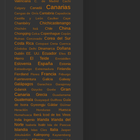
Valenciana
C. de Madrid
Cachi
Canarias
Canadá
Calgary
Cantabria
Cangas de Onís
Capadocia
Castilla y León
Caulker Caye
Chichicastenango
Chambéry
China
Chile
Chichén Itzá
Chongqing
Copenhague
Colca
Copán
Corea del Sur
Ruinas
Corcovado
Costa Rica
Cotopaxi
Creta
Cuenca
Doñana
Dinamarca
Córdoba
Delhi
Ecuador
Dublín
EE. UU.
El
Efes
El Teide
Hierro
Enniskillen
España
Eslovenia
Estonia
Finlandia
Estrasburgo
Extremadura
Francia
Fiordland
Flores
Friburgo
Fuerteventura
Galicia
Galway
Galápagos
Garachico
Garajonay
Gran
Gdansk
Gizycko
Gorée
Canaria
Grecia
Guadarrama
Guatemala
Guía
Guayaquil
Gullfoss
de Isora
Gyeongju
Gáldar
Güímar
Huesca
Heraclión
Honduras
Iberá
Icod de los Vinos
Humahuaca
Irlanda
Irlanda del
India
Ingenio
Norte
Isalo
Isabela
Isla de Pascua
Islandia
Italia
Islas Cíes
Jasper
Kalimpong
Jökulsárlón
Kaysersberg
Killarney
Kazanlak
Kurseong
La