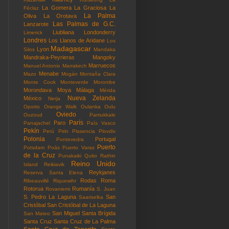
La Gomera
La Graciosa
La
Féclaz
La Palma
Oliva
La Orotava
Las Palmas de G.C.
Lanzarote
Liubliana
Londonderry
Limerick
Londres
Los Llanos de Aridane
Los
Madagascar
Lyon
Silos
Mandaka
Mandraka-Peyrieras
Mangoky
Marruecos
Manuel Antonio
Marrakech
Menabe
Mazo
Mogán
Montaña Clara
Monte Cook
Monteverde
Morombe
Morondava
Moya
Málaga
Mérida
Nueva Zelanda
México
Nerja
Oporto
Orange Walk
Oulanka
Oulu
Oviedo
Ouzoud
Pamukkale
París
Paro
Panajachel
País Vasco
Pekín
Perú
Pirin
Plasencia
Plovdiv
Polonia
Portugal
Pontevedra
Puerto
Potsdam
Poás
Puerto Varas
de la Cruz
Punakaiki
Quito
Rathin
Reino Unido
Island
Reikiavik
Reykjanes
Reserva Santa Elena
Rodas
Roma
Ribeauvillé
Riquewihr
Rotorua
Rumanía
Rovaniemi
S. Juan
S. Pedro La Laguna
San
Saariselka
Cristóbal
San Cristóbal de La Laguna
San Miguel
Santa Brígida
San Mateo
Santa Cruz
Santa Cruz de La Palma